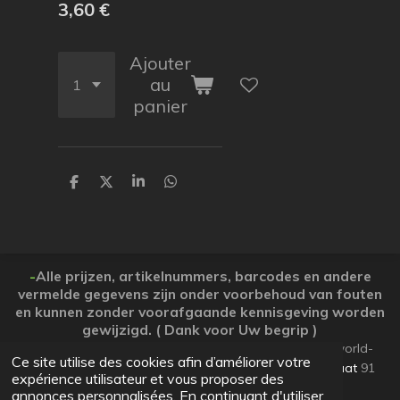
3,60 €
Ajouter
au
panier
P
P
P
P
a
a
a
a
r
r
r
r
t
t
t
t
a
a
a
a
g
g
g
g
e
e
e
e
-
Alle prijzen, artikelnummers, barcodes en andere
r
r
r
r
vermelde gegevens zijn onder voorbehoud van fouten
en kunnen zonder voorafgaande kennisgeving worden
gewijzigd. ( Dank voor Uw begrip )
© 2026 Koopjesparadijs BE0474261506 www.Candy-world-
Ce site utilise des cookies afin d’améliorer votre
uw-koopjesparadijs.eu GSM 0032495748672
Ooststraat
91
expérience utilisateur et vous proposer des
Lo-Reninge 8647 West-Vlaanderen
annonces personnalisées. En continuant d'utiliser