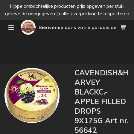
Hippe ambachtelijke producten prijs opgeven per stuk,
Passer
gelieve de aangegeven ( collie ) verpakking te respecteren
au
contenu
Bienvenue dans votre paradis des bonne
principal
CAVENDISH&H
ARVEY
BLACKC.-
APPLE FILLED
DROPS
9X175G Art nr.
56642