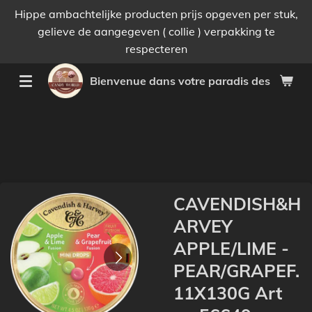
Hippe ambachtelijke producten prijs opgeven per stuk,
Passer
gelieve de aangegeven ( collie ) verpakking te
au
respecteren
contenu
principal
Bienvenue dans votre paradis des bonnes 
CAVENDISH&H
ARVEY
APPLE/LIME -
PEAR/GRAPEF.
11X130G Art