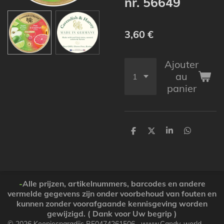
nr. 56649
3,60 €
Ajouter
au
panier
P
P
P
P
a
a
a
a
r
r
r
r
t
t
t
t
a
a
a
a
g
g
g
g
e
e
e
e
-
Alle prijzen, artikelnummers, barcodes en andere
r
r
r
r
vermelde gegevens zijn onder voorbehoud van fouten en
kunnen zonder voorafgaande kennisgeving worden
gewijzigd. ( Dank voor Uw begrip )