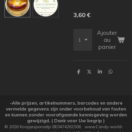
3,60 €
Ajouter
au
panier
P
P
P
P
a
a
a
a
r
r
r
r
t
t
t
t
a
a
a
a
g
g
g
g
e
e
e
e
-
Alle prijzen, artikelnummers, barcodes en andere
r
r
r
r
vermelde gegevens zijn onder voorbehoud van fouten
en kunnen zonder voorafgaande kennisgeving worden
gewijzigd. ( Dank voor Uw begrip )
© 2026 Koopjesparadijs BE0474261506 www.Candy-world-