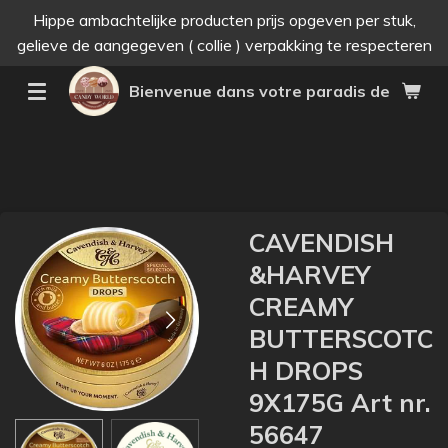
Hippe ambachtelijke producten prijs opgeven per stuk,
Passer
gelieve de aangegeven ( collie ) verpakking te respecteren
au
contenu
Bienvenue dans votre paradis des bonne
principal
CAVENDISH
&HARVEY
CREAMY
BUTTERSCOTC
H DROPS
9X175G Art nr.
56647