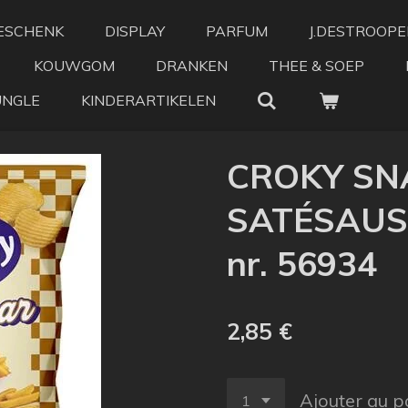
ESCHENK
DISPLAY
PARFUM
J.DESTROOPE
KOUWGOM
DRANKEN
THEE & SOEP
UNGLE
KINDERARTIKELEN
CROKY SN
SATÉSAUS 
nr. 56934
2,85 €
Ajouter au p