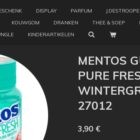
ESCHENK
DISPLAY
PARFUM
J.DESTROOPE
KOUWGOM
DRANKEN
THEE & SOEP
UNGLE
KINDERARTIKELEN
MENTOS G
PURE FRE
WINTERGRE
27012
3,90 €