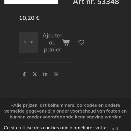
Art nr. 53348
10,20 €
Ajouter
au
panier
P
P
P
P
a
a
a
a
r
r
r
r
t
t
t
t
a
a
a
a
g
g
g
g
e
e
e
e
-
Alle prijzen, artikelnummers, barcodes en andere
r
r
r
r
vermelde gegevens zijn onder voorbehoud van fouten en
kunnen zonder voorafgaande kennisgeving worden
gewijzigd. ( Dank voor Uw begrip )
Ce site utilise des cookies afin d’améliorer votre
© 2026 Koopjesparadijs BE0474261506 www.Candy-world-