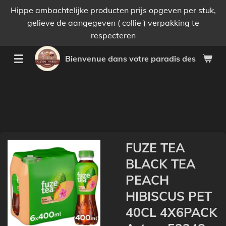
Hippe ambachtelijke producten prijs opgeven per stuk,
Passer
gelieve de aangegeven ( collie ) verpakking te
au
respecteren
contenu
principal
Bienvenue dans votre paradis des bonnes 
FUZE TEA
BLACK TEA
PEACH
HIBISCUS PET
40CL 4X6PACK