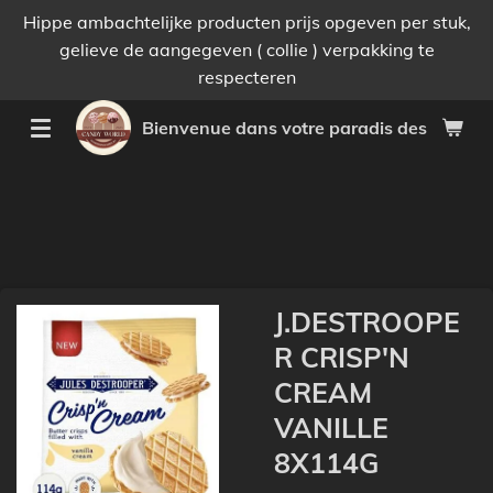
Hippe ambachtelijke producten prijs opgeven per stuk,
Passer
gelieve de aangegeven ( collie ) verpakking te
au
respecteren
contenu
principal
Bienvenue dans votre paradis des bonnes 
J.DESTROOPE
R CRISP'N
CREAM
VANILLE
8X114G