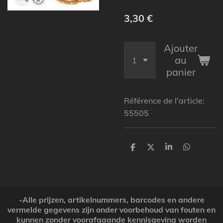
3,30 €
Ajouter
au
panier
Référence de l'article:
55505
P
P
P
P
a
a
a
a
r
r
r
r
t
t
t
t
a
a
a
a
g
g
g
g
e
e
e
e
-
Alle prijzen, artikelnummers, barcodes en andere
r
r
r
r
vermelde gegevens zijn onder voorbehoud van fouten en
kunnen zonder voorafgaande kennisgeving worden