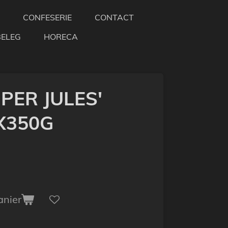
CONFESERIE
CONTACT
BELEG
HORECA
PER JULES'
6X350G
anier