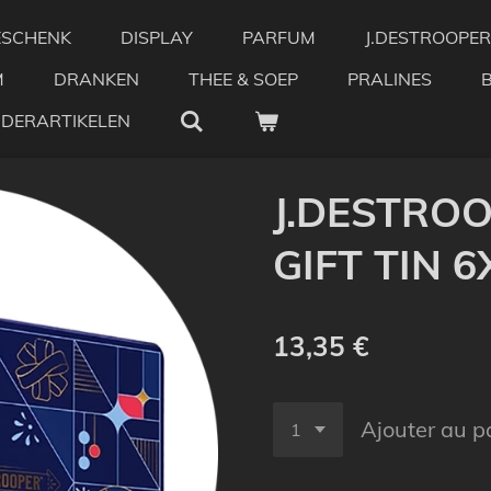
ESCHENK
DISPLAY
PARFUM
J.DESTROOPER
M
DRANKEN
THEE & SOEP
PRALINES
NDERARTIKELEN
J.DESTROO
GIFT TIN 
13,35 €
Ajouter au p