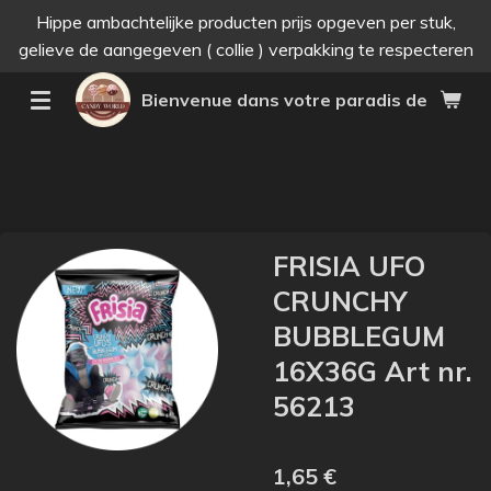
Hippe ambachtelijke producten prijs opgeven per stuk,
Passer
gelieve de aangegeven ( collie ) verpakking te respecteren
au
contenu
Bienvenue dans votre paradis des bonne
principal
FRISIA UFO
CRUNCHY
BUBBLEGUM
16X36G Art nr.
56213
1,65 €