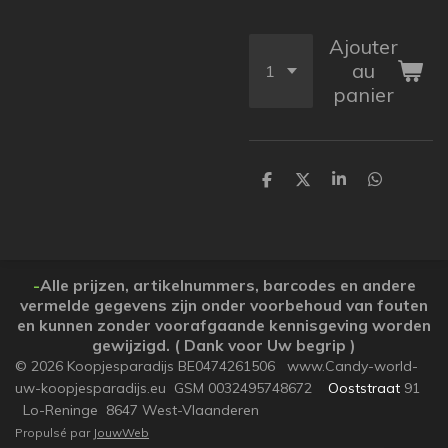
Ajouter
au
panier
P
P
P
P
a
a
a
a
r
r
r
r
t
t
t
t
a
a
a
a
g
g
g
g
e
e
e
e
-
Alle prijzen, artikelnummers, barcodes en andere
r
r
r
r
vermelde gegevens zijn onder voorbehoud van fouten
en kunnen zonder voorafgaande kennisgeving worden
gewijzigd. ( Dank voor Uw begrip )
© 2026 Koopjesparadijs BE0474261506 www.Candy-world-
uw-koopjesparadijs.eu GSM 0032495748672
Ooststraat
91
Lo-Reninge 8647 West-Vlaanderen
Propulsé par
JouwWeb