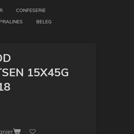
R
CONFESERIE
PRALINES
BELEG
OD
SEN 15X45G
18
anier