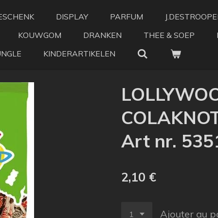
ESCHENK
DISPLAY
PARFUM
J.DESTROOPE
KOUWGOM
DRANKEN
THEE & SOEP
UNGLE
KINDERARTIKELEN
LOLLYWO
COLAKNOT
Art nr. 535
2,10 €
Ajouter au p