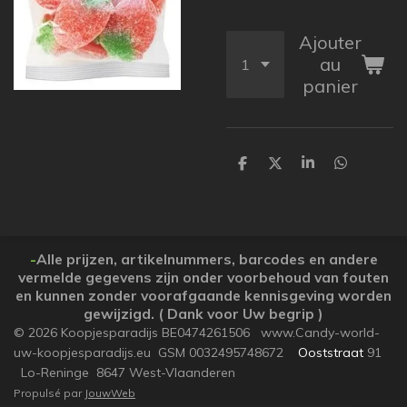
Ajouter
au
panier
P
P
P
P
a
a
a
a
r
r
r
r
t
t
t
t
a
a
a
a
g
g
g
g
e
e
e
e
-
Alle prijzen, artikelnummers, barcodes en andere
r
r
r
r
vermelde gegevens zijn onder voorbehoud van fouten
en kunnen zonder voorafgaande kennisgeving worden
gewijzigd. ( Dank voor Uw begrip )
© 2026 Koopjesparadijs BE0474261506 www.Candy-world-
uw-koopjesparadijs.eu GSM 0032495748672
Ooststraat
91
Lo-Reninge 8647 West-Vlaanderen
Propulsé par
JouwWeb