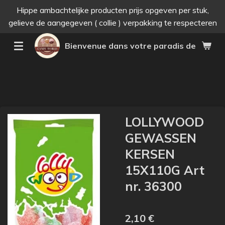
Hippe ambachtelijke producten prijs opgeven per stuk,
Passer
gelieve de aangegeven ( collie ) verpakking te respecteren
au
contenu
Bienvenue dans votre paradis des bonne
principal
LOLLYWOOD
GEWASSEN
KERSEN
15X110G Art
nr. 36300
2,10 €