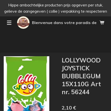
Hippe ambachtelijke producten prijs opgeven per stuk,
Passer
gelieve de aangegeven ( collie ) verpakking te respecteren
au
contenu
Bienvenue dans votre paradis des bonne
principal
LOLLYWOOD
JOYSTICK
BUBBLEGUM
15X110G Art
nr. 56244
2,10 €