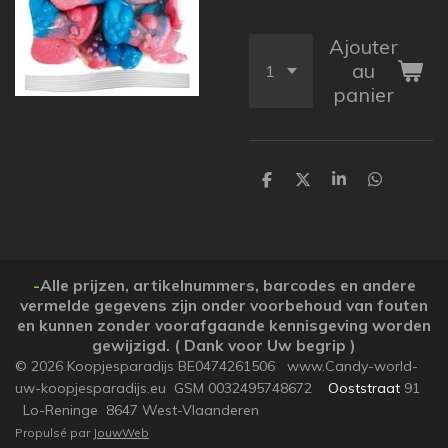
Ajouter
au
panier
P
P
P
P
a
a
a
a
r
r
r
r
t
t
t
t
a
a
a
a
g
g
g
g
e
e
e
e
-
Alle prijzen, artikelnummers, barcodes en andere
r
r
r
r
vermelde gegevens zijn onder voorbehoud van fouten
en kunnen zonder voorafgaande kennisgeving worden
gewijzigd. ( Dank voor Uw begrip )
© 2026 Koopjesparadijs BE0474261506 www.Candy-world-
uw-koopjesparadijs.eu GSM 0032495748672
Ooststraat
91
Lo-Reninge 8647 West-Vlaanderen
Propulsé par
JouwWeb