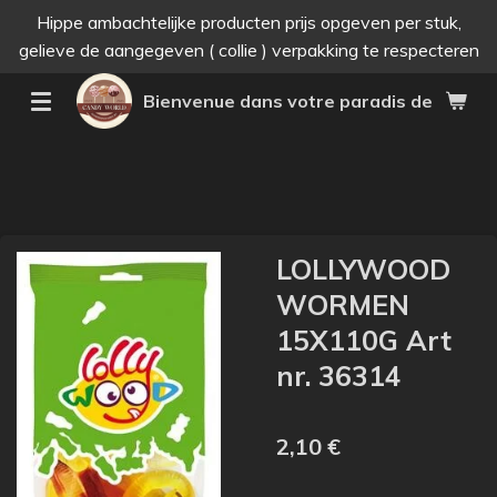
Hippe ambachtelijke producten prijs opgeven per stuk,
Passer
gelieve de aangegeven ( collie ) verpakking te respecteren
au
contenu
Bienvenue dans votre paradis des bonne
principal
LOLLYWOOD
WORMEN
15X110G Art
nr. 36314
2,10 €