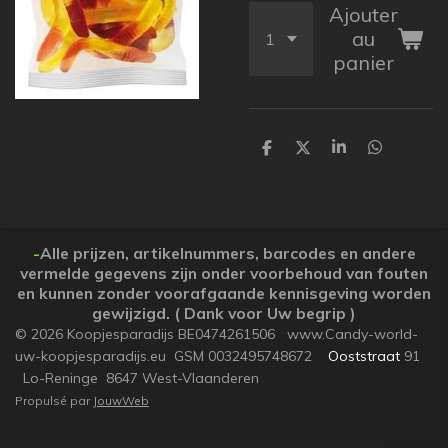
Ajouter
au
panier
P
P
P
P
a
a
a
a
r
r
r
r
t
t
t
t
a
a
a
a
g
g
g
g
e
e
e
e
-
Alle prijzen, artikelnummers, barcodes en andere
r
r
r
r
vermelde gegevens zijn onder voorbehoud van fouten
en kunnen zonder voorafgaande kennisgeving worden
gewijzigd. ( Dank voor Uw begrip )
© 2026 Koopjesparadijs BE0474261506 www.Candy-world-
uw-koopjesparadijs.eu GSM 0032495748672
Ooststraat
91
Lo-Reninge 8647 West-Vlaanderen
Propulsé par
JouwWeb