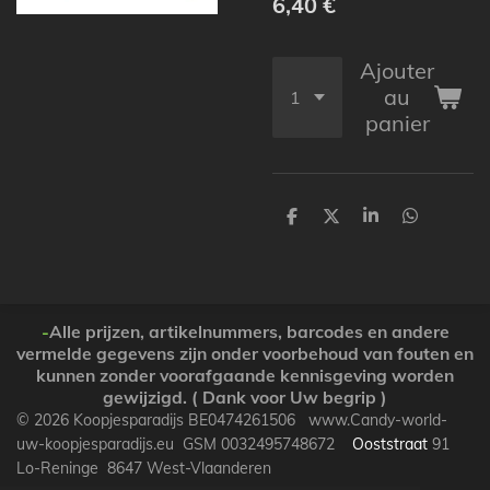
6,40 €
Ajouter
au
panier
P
P
P
P
a
a
a
a
r
r
r
r
t
t
t
t
a
a
a
a
g
g
g
g
e
e
e
e
-
Alle prijzen, artikelnummers, barcodes en andere
r
r
r
r
vermelde gegevens zijn onder voorbehoud van fouten en
kunnen zonder voorafgaande kennisgeving worden
gewijzigd. ( Dank voor Uw begrip )
© 2026 Koopjesparadijs BE0474261506 www.Candy-world-
uw-koopjesparadijs.eu GSM 0032495748672
Ooststraat
91
Lo-Reninge 8647 West-Vlaanderen