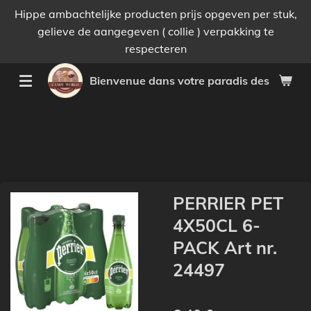
Hippe ambachtelijke producten prijs opgeven per stuk,
Passer
gelieve de aangegeven ( collie ) verpakking te
au
respecteren
contenu
principal
Bienvenue dans votre paradis des bonnes 
PERRIER PET
4X50CL 6-
PACK Art nr.
24497