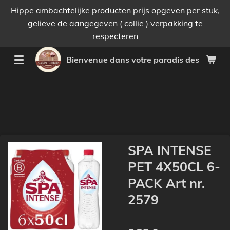
Hippe ambachtelijke producten prijs opgeven per stuk,
Passer
gelieve de aangegeven ( collie ) verpakking te
au
respecteren
contenu
principal
Bienvenue dans votre paradis des bonnes 
SPA INTENSE
PET 4X50CL 6-
PACK Art nr.
2579