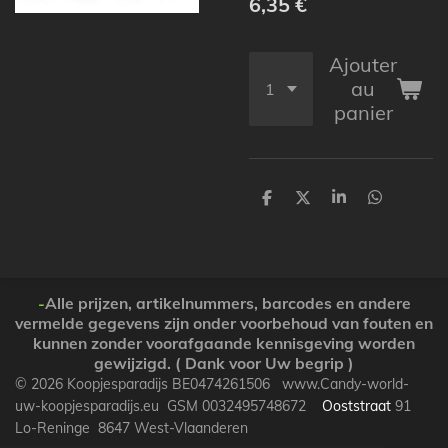
6,35 €
Ajouter
au
panier
P
P
P
P
a
a
a
a
r
r
r
r
t
t
t
t
a
a
a
a
g
g
g
g
e
e
e
e
-
Alle prijzen, artikelnummers, barcodes en andere
r
r
r
r
vermelde gegevens zijn onder voorbehoud van fouten en
kunnen zonder voorafgaande kennisgeving worden
gewijzigd. ( Dank voor Uw begrip )
© 2026 Koopjesparadijs BE0474261506 www.Candy-world-
uw-koopjesparadijs.eu GSM 0032495748672
Ooststraat
91
Lo-Reninge 8647 West-Vlaanderen