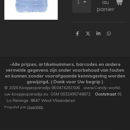
au
panier
P
P
P
P
a
a
a
a
r
r
r
r
t
t
t
t
a
a
a
a
g
g
g
g
e
e
e
e
-
Alle prijzen, artikelnummers, barcodes en andere
r
r
r
r
vermelde gegevens zijn onder voorbehoud van fouten
en kunnen zonder voorafgaande kennisgeving worden
gewijzigd. ( Dank voor Uw begrip )
© 2026 Koopjesparadijs BE0474261506 www.Candy-world-
uw-koopjesparadijs.eu GSM 0032495748672
Ooststraat
91
Lo-Reninge 8647 West-Vlaanderen
Propulsé par
JouwWeb