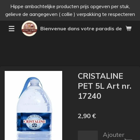
Hippe ambachtelijke producten prijs opgeven per stuk,
Passer
gelieve de aangegeven ( collie ) verpakking te respecteren
au
contenu
Bienvenue dans votre paradis des bonne
principal
CRISTALINE
PET 5L Art nr.
17240
2,90 €
Ajouter