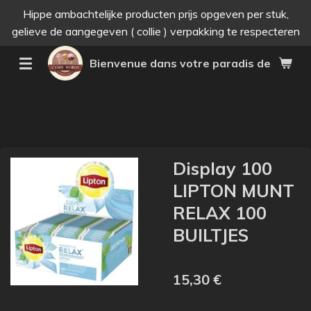
Hippe ambachtelijke producten prijs opgeven per stuk,
Passer
gelieve de aangegeven ( collie ) verpakking te respecteren
au
contenu
Bienvenue dans votre paradis des bonne
principal
Display 100
LIPTON MUNT
RELAX 100
BUILTJES
15,30 €