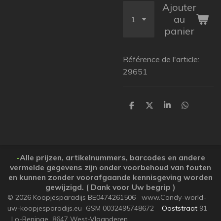
Ajouter
au
panier
Référence de l'article:
29651
P
P
P
P
a
a
a
a
r
r
r
r
t
t
t
t
a
a
a
a
g
g
g
g
e
e
e
e
-
Alle prijzen, artikelnummers, barcodes en andere
r
r
r
r
vermelde gegevens zijn onder voorbehoud van fouten
en kunnen zonder voorafgaande kennisgeving worden
gewijzigd. ( Dank voor Uw begrip )
© 2026 Koopjesparadijs BE0474261506 www.Candy-world-
uw-koopjesparadijs.eu GSM 0032495748672
Ooststraat
91
Lo-Reninge 8647 West-Vlaanderen