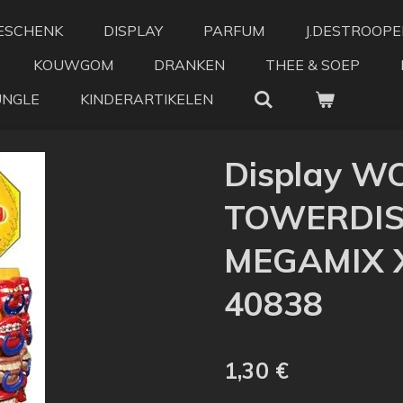
ESCHENK
DISPLAY
PARFUM
J.DESTROOPE
KOUWGOM
DRANKEN
THEE & SOEP
UNGLE
KINDERARTIKELEN
Display W
TOWERDIS
MEGAMIX X4
40838
1,30 €