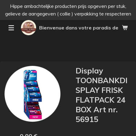
Hippe ambachtelijke producten prijs opgeven per stuk,
Passer
gelieve de aangegeven ( collie ) verpakking te respecteren
au
contenu
Bienvenue dans votre paradis des bonne
principal
Display
TOONBANKDI
SPLAY FRISK
FLATPACK 24
BOX Art nr.
56915