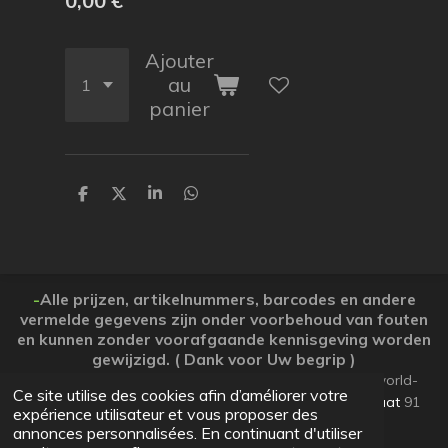
0,00 €
Ajouter
au
panier
P
P
P
P
a
a
a
a
r
r
r
r
t
t
t
t
a
a
a
a
g
g
g
g
e
e
e
e
-
Alle prijzen, artikelnummers, barcodes en andere
r
r
r
r
vermelde gegevens zijn onder voorbehoud van fouten
en kunnen zonder voorafgaande kennisgeving worden
gewijzigd. ( Dank voor Uw begrip )
© 2026 Koopjesparadijs BE0474261506 www.Candy-world-
Ce site utilise des cookies afin d’améliorer votre
uw-koopjesparadijs.eu GSM 0032495748672
Ooststraat
91
expérience utilisateur et vous proposer des
Lo-Reninge 8647 West-Vlaanderen
annonces personnalisées. En continuant d'utiliser
Propulsé par
JouwWeb