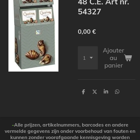
48 C.E. Art nr.
54327
0,00 €
Ajouter
au
panier
P
P
P
P
a
a
a
a
r
r
r
r
t
t
t
t
a
a
a
a
g
g
g
g
e
e
e
e
-
Alle prijzen, artikelnummers, barcodes en andere
r
r
r
r
vermelde gegevens zijn onder voorbehoud van fouten en
kunnen zonder voorafgaande kennisgeving worden