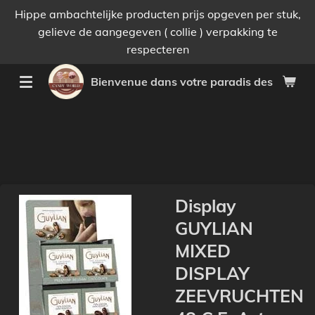
Hippe ambachtelijke producten prijs opgeven per stuk,
Passer
gelieve de aangegeven ( collie ) verpakking te
au
respecteren
contenu
principal
Bienvenue dans votre paradis des bonnes 
Display
GUYLIAN
MIXED
DISPLAY
ZEEVRUCHTEN