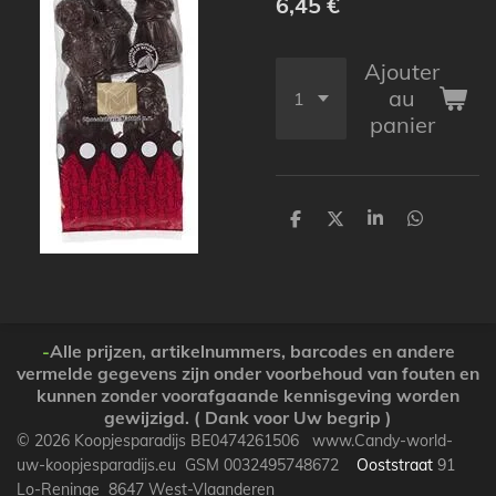
6,45 €
Ajouter
au
panier
P
P
P
P
a
a
a
a
r
r
r
r
t
t
t
t
a
a
a
a
g
g
g
g
e
e
e
e
r
r
r
r
-
Alle prijzen, artikelnummers, barcodes en andere
vermelde gegevens zijn onder voorbehoud van fouten en
kunnen zonder voorafgaande kennisgeving worden
gewijzigd. ( Dank voor Uw begrip )
© 2026 Koopjesparadijs BE0474261506 www.Candy-world-
uw-koopjesparadijs.eu GSM 0032495748672
Ooststraat
91
Lo-Reninge 8647 West-Vlaanderen