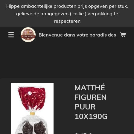
Hippe ambachtelijke producten prijs opgeven per stuk,
Passer
gelieve de aangegeven ( collie ) verpakking te
au
respecteren
contenu
principal
Bienvenue dans votre paradis des bonnes 
MATTHÉ
FIGUREN
PUUR
10X190G