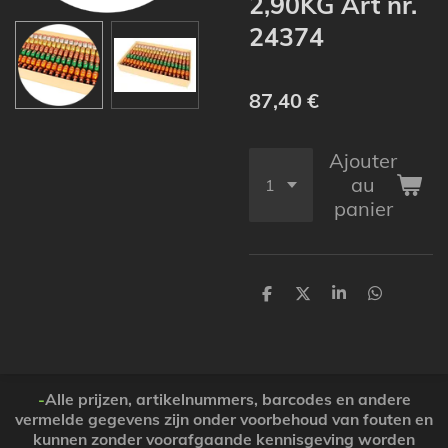
2,90KG Art nr.
24374
87,40 €
Ajouter
au
panier
P
P
P
P
a
a
a
a
r
r
r
r
t
t
t
t
a
a
a
a
g
g
g
g
e
e
e
e
-
Alle prijzen, artikelnummers, barcodes en andere
r
r
r
r
vermelde gegevens zijn onder voorbehoud van fouten en
kunnen zonder voorafgaande kennisgeving worden