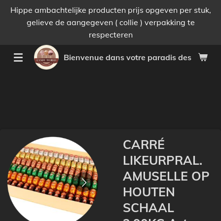
Hippe ambachtelijke producten prijs opgeven per stuk,
Passer
gelieve de aangegeven ( collie ) verpakking te
au
respecteren
contenu
principal
Bienvenue dans votre paradis des bonnes 
CARRÉ
LIKEURPRAL.
AMUSELLE OP
HOUTEN
SCHAAL