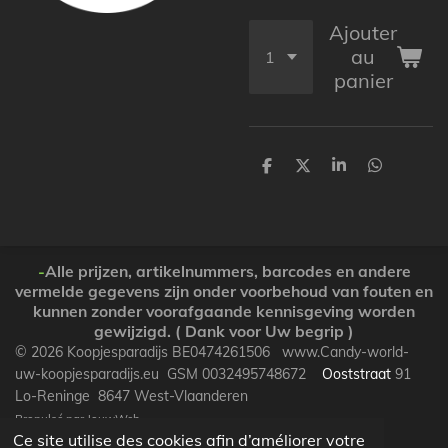
Ajouter
au
panier
P
P
P
P
a
a
a
a
r
r
r
r
t
t
t
t
a
a
a
a
g
g
g
g
e
e
e
e
-
Alle prijzen, artikelnummers, barcodes en andere
r
r
r
r
vermelde gegevens zijn onder voorbehoud van fouten en
kunnen zonder voorafgaande kennisgeving worden
gewijzigd. ( Dank voor Uw begrip )
© 2026 Koopjesparadijs BE0474261506 www.Candy-world-
uw-koopjesparadijs.eu GSM 0032495748672
Ooststraat
91
Lo-Reninge 8647 West-Vlaanderen
Propulsé par
JouwWeb
Ce site utilise des cookies afin d’améliorer votre