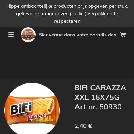
Hippe ambachtelijke producten prijs opgeven per stuk,
Passer
gelieve de aangegeven ( collie ) verpakking te
au
respecteren
contenu
principal
Bienvenue dans votre paradis des bonnes 
BIFI CARAZZA
XXL 16X75G
Art nr. 50930
2,40 €