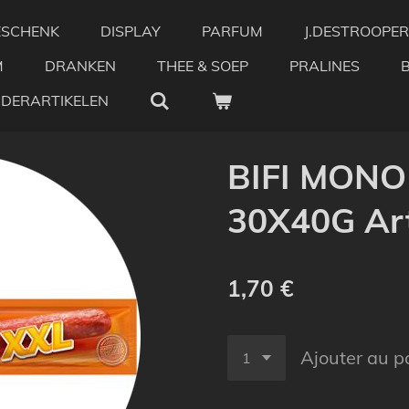
ESCHENK
DISPLAY
PARFUM
J.DESTROOPER
M
DRANKEN
THEE & SOEP
PRALINES
NDERARTIKELEN
BIFI MONO
30X40G Art
1,70 €
Ajouter au p