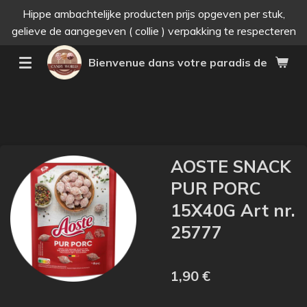
Hippe ambachtelijke producten prijs opgeven per stuk,
Passer
gelieve de aangegeven ( collie ) verpakking te respecteren
au
contenu
Bienvenue dans votre paradis des bonne
principal
AOSTE SNACK
PUR PORC
15X40G Art nr.
25777
1,90 €