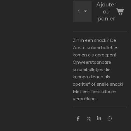
Ajouter
au
panier
Zin in een snack? De
Aoste salami balletjes
komen als geroepen!
Onweerstaanbare
salamiballetjes die
kunnen dienen als
aperitief of snelle snack!
Met een hersluitbare
verpakking.
P
P
P
P
a
a
a
a
r
r
r
r