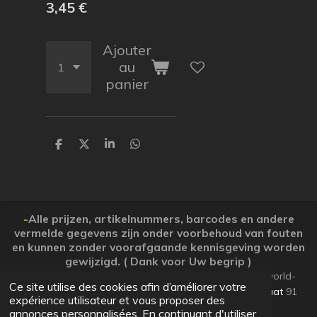
3,45 €
Ajouter
au
panier
P
P
P
P
a
a
a
a
r
r
r
r
t
t
t
t
a
a
a
a
g
g
g
g
e
e
e
e
-
Alle prijzen, artikelnummers, barcodes en andere
r
r
r
r
vermelde gegevens zijn onder voorbehoud van fouten
en kunnen zonder voorafgaande kennisgeving worden
gewijzigd. ( Dank voor Uw begrip )
© 2026 Koopjesparadijs BE0474261506 www.Candy-world-
Ce site utilise des cookies afin d’améliorer votre
uw-koopjesparadijs.eu GSM 0032495748672
Ooststraat
91
expérience utilisateur et vous proposer des
Lo-Reninge 8647 West-Vlaanderen
annonces personnalisées. En continuant d'utiliser