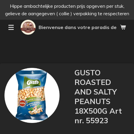
Hippe ambachtelijke producten prijs opgeven per stuk,
Passer
gelieve de aangegeven ( collie ) verpakking te respecteren
au
contenu
Bienvenue dans votre paradis des bonne
principal
GUSTO
ROASTED
AND SALTY
PEANUTS
18X500G Art
nr. 55923