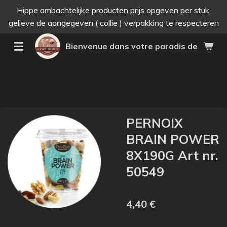
Hippe ambachtelijke producten prijs opgeven per stuk,
Passer
gelieve de aangegeven ( collie ) verpakking te respecteren
au
contenu
Bienvenue dans votre paradis des bonne
principal
PERNOIX
BRAIN POWER
8X190G Art nr.
50549
4,40 €