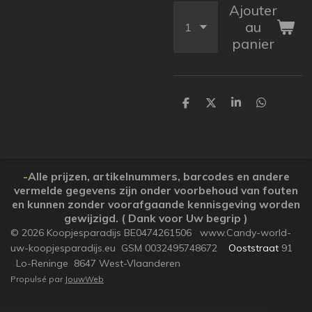
Ajouter
au
panier
P
P
P
P
a
a
a
a
r
r
r
r
t
t
t
t
a
a
a
a
g
g
g
g
e
e
e
e
-
Alle prijzen, artikelnummers, barcodes en andere
r
r
r
r
vermelde gegevens zijn onder voorbehoud van fouten
en kunnen zonder voorafgaande kennisgeving worden
gewijzigd. ( Dank voor Uw begrip )
© 2026 Koopjesparadijs BE0474261506 www.Candy-world-
uw-koopjesparadijs.eu GSM 0032495748672
Ooststraat
91
Lo-Reninge 8647 West-Vlaanderen
Propulsé par
JouwWeb