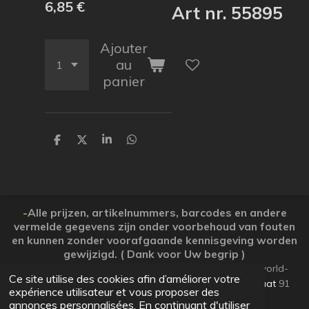
6,85 €
Art nr. 55895
Ajouter
au
panier
P
P
P
P
a
a
a
a
r
r
r
r
t
t
t
t
a
a
a
a
g
g
g
g
e
e
e
e
-
Alle prijzen, artikelnummers, barcodes en andere
r
r
r
r
vermelde gegevens zijn onder voorbehoud van fouten
en kunnen zonder voorafgaande kennisgeving worden
gewijzigd. ( Dank voor Uw begrip )
© 2026 Koopjesparadijs BE0474261506 www.Candy-world-
Ce site utilise des cookies afin d’améliorer votre
uw-koopjesparadijs.eu GSM 0032495748672
Ooststraat
91
expérience utilisateur et vous proposer des
Lo-Reninge 8647 West-Vlaanderen
annonces personnalisées. En continuant d'utiliser