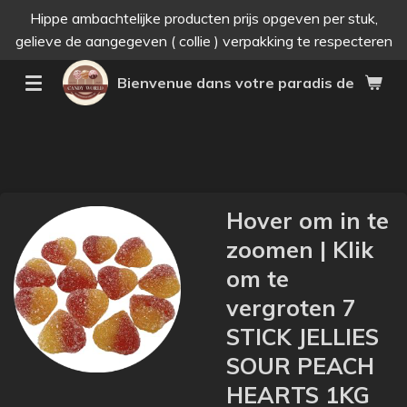
Hippe ambachtelijke producten prijs opgeven per stuk,
Passer
gelieve de aangegeven ( collie ) verpakking te respecteren
au
contenu
Bienvenue dans votre paradis des bonne
principal
Hover om in te
zoomen | Klik
om te
vergroten 7
STICK JELLIES
SOUR PEACH
HEARTS 1KG