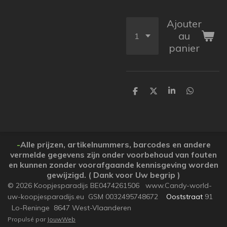
Ajouter
au
panier
P
P
P
P
a
a
a
a
r
r
r
r
t
t
t
t
a
a
a
a
g
g
g
g
e
e
e
e
-
Alle prijzen, artikelnummers, barcodes en andere
r
r
r
r
vermelde gegevens zijn onder voorbehoud van fouten
en kunnen zonder voorafgaande kennisgeving worden
gewijzigd. ( Dank voor Uw begrip )
© 2026 Koopjesparadijs BE0474261506 www.Candy-world-
uw-koopjesparadijs.eu GSM 0032495748672
Ooststraat
91
Lo-Reninge 8647 West-Vlaanderen
Propulsé par
JouwWeb