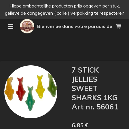
Hippe ambachtelijke producten prijs opgeven per stuk,
Passer
gelieve de aangegeven ( collie ) verpakking te respecteren
au
contenu
Bienvenue dans votre paradis des bonne
principal
7 STICK
JELLIES
SWEET
SHARKS 1KG
Art nr. 56061
6,85 €