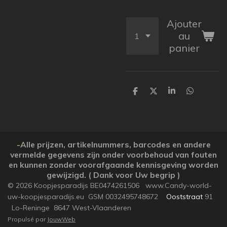
Ajouter
au
panier
P
P
P
P
a
a
a
a
r
r
r
r
t
t
t
t
a
a
a
a
g
g
g
g
e
e
e
e
-
Alle prijzen, artikelnummers, barcodes en andere
r
r
r
r
vermelde gegevens zijn onder voorbehoud van fouten
en kunnen zonder voorafgaande kennisgeving worden
gewijzigd. ( Dank voor Uw begrip )
© 2026 Koopjesparadijs BE0474261506 www.Candy-world-
uw-koopjesparadijs.eu GSM 0032495748672
Ooststraat
91
Lo-Reninge 8647 West-Vlaanderen
Propulsé par
JouwWeb