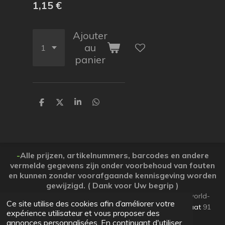
1,15 €
Ajouter
au
panier
P
P
P
P
a
a
a
a
r
r
r
r
t
t
t
t
a
a
a
a
g
g
g
g
e
e
e
e
-
Alle prijzen, artikelnummers, barcodes en andere
r
r
r
r
vermelde gegevens zijn onder voorbehoud van fouten
en kunnen zonder voorafgaande kennisgeving worden
gewijzigd. ( Dank voor Uw begrip )
© 2026 Koopjesparadijs BE0474261506 www.Candy-world-
Ce site utilise des cookies afin d’améliorer votre
uw-koopjesparadijs.eu GSM 0032495748672
Ooststraat
91
expérience utilisateur et vous proposer des
Lo-Reninge 8647 West-Vlaanderen
annonces personnalisées. En continuant d'utiliser