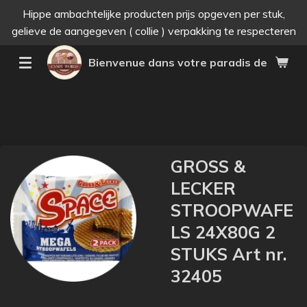
Hippe ambachtelijke producten prijs opgeven per stuk,
Passer
gelieve de aangegeven ( collie ) verpakking te respecteren
au
contenu
Bienvenue dans votre paradis des bonne
principal
GROSS &
LECKER
STROOPWAFE
LS 24X80G 2
STUKS Art nr.
32405