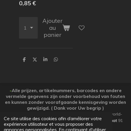
0,85 €
Ajouter
au
panier
P
P
P
P
a
a
a
a
r
r
r
r
t
t
t
t
a
a
a
a
g
g
g
g
e
e
e
e
-
Alle prijzen, artikelnummers, barcodes en andere
r
r
r
r
vermelde gegevens zijn onder voorbehoud van fouten
en kunnen zonder voorafgaande kennisgeving worden
gewijzigd. ( Dank voor Uw begrip )
© 2026 Koopjesparadijs BE0474261506 www.Candy-world-
Ce site utilise des cookies afin d’améliorer votre
uw-koopjesparadijs.eu GSM 0032495748672
Ooststraat
91
expérience utilisateur et vous proposer des
Lo-Reninge 8647 West-Vlaanderen
annonces personnalisées. En continuant d'utiliser