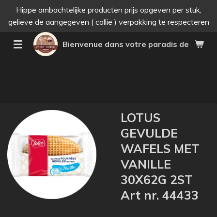
Hippe ambachtelijke producten prijs opgeven per stuk,
Passer
gelieve de aangegeven ( collie ) verpakking te respecteren
au
contenu
Bienvenue dans votre paradis des bonne
principal
LOTUS
GEVULDE
WAFELS MET
VANILLE
30X62G 2ST
Art nr. 44433