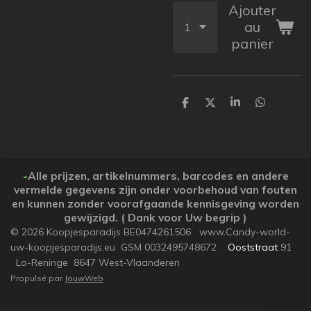
Ajouter
au
panier
P
P
P
P
a
a
a
a
r
r
r
r
t
t
t
t
a
a
a
a
g
g
g
g
e
e
e
e
-
Alle prijzen, artikelnummers, barcodes en andere
r
r
r
r
vermelde gegevens zijn onder voorbehoud van fouten
en kunnen zonder voorafgaande kennisgeving worden
gewijzigd. ( Dank voor Uw begrip )
© 2026 Koopjesparadijs BE0474261506 www.Candy-world-
uw-koopjesparadijs.eu GSM 0032495748672
Ooststraat
91
Lo-Reninge 8647 West-Vlaanderen
Propulsé par
JouwWeb