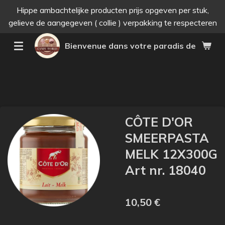
Hippe ambachtelijke producten prijs opgeven per stuk,
Passer
gelieve de aangegeven ( collie ) verpakking te respecteren
au
contenu
Bienvenue dans votre paradis des bonne
principal
CÔTE D'OR
SMEERPASTA
MELK 12X300G
Art nr. 18040
10,50 €