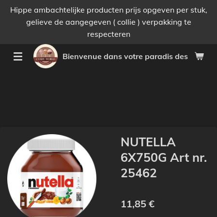
Hippe ambachtelijke producten prijs opgeven per stuk,
Passer
gelieve de aangegeven ( collie ) verpakking te
au
respecteren
contenu
principal
Bienvenue dans votre paradis des bonnes 
NUTELLA
6X750G Art nr.
25462
11,85 €