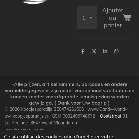
Ajouter
au
panier
P
P
P
P
a
a
a
a
r
r
r
r
t
t
t
t
a
a
a
a
g
g
g
g
e
e
e
e
-
Alle prijzen, artikelnummers, barcodes en andere
r
r
r
r
vermelde gegevens zijn onder voorbehoud van fouten en
kunnen zonder voorafgaande kennisgeving worden
gewijzigd. ( Dank voor Uw begrip )
© 2026 Koopjesparadijs BE0474261506 www.Candy-world-
uw-koopjesparadijs.eu GSM 0032495748672
Ooststraat
91
Lo-Reninge 8647 West-Vlaanderen
Propulsé par
JouwWeb
Ce site utilise des cookies afin d’améliorer votre