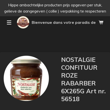
Hippe ambachtelijke producten prijs opgeven per stuk,
Passer
gelieve de aangegeven ( collie ) verpakking te respecteren
au
contenu
Bienvenue dans votre paradis des bonne
principal
NOSTALGIE
CONFITUUR
ROZE
RABARBER
6X265G Art nr.
56518