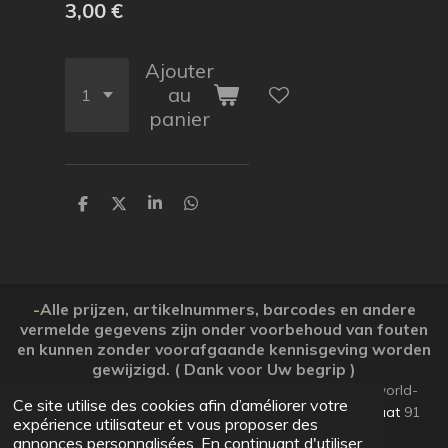
3,00 €
Ajouter
au
panier
P
P
P
P
a
a
a
a
r
r
r
r
t
t
t
t
a
a
a
a
g
g
g
g
e
e
e
e
-
Alle prijzen, artikelnummers, barcodes en andere
r
r
r
r
vermelde gegevens zijn onder voorbehoud van fouten
en kunnen zonder voorafgaande kennisgeving worden
gewijzigd. ( Dank voor Uw begrip )
© 2026 Koopjesparadijs BE0474261506 www.Candy-world-
Ce site utilise des cookies afin d’améliorer votre
uw-koopjesparadijs.eu GSM 0032495748672
Ooststraat
91
expérience utilisateur et vous proposer des
Lo-Reninge 8647 West-Vlaanderen
annonces personnalisées. En continuant d'utiliser