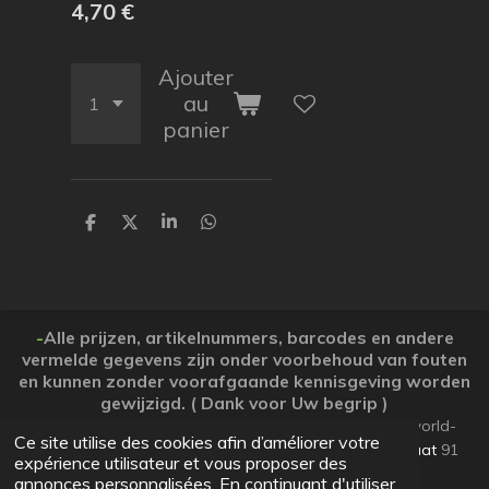
4,70 €
Ajouter
au
panier
P
P
P
P
a
a
a
a
r
r
r
r
t
t
t
t
a
a
a
a
g
g
g
g
e
e
e
e
-
Alle prijzen, artikelnummers, barcodes en andere
r
r
r
r
vermelde gegevens zijn onder voorbehoud van fouten
en kunnen zonder voorafgaande kennisgeving worden
gewijzigd. ( Dank voor Uw begrip )
© 2026 Koopjesparadijs BE0474261506 www.Candy-world-
Ce site utilise des cookies afin d’améliorer votre
uw-koopjesparadijs.eu GSM 0032495748672
Ooststraat
91
expérience utilisateur et vous proposer des
Lo-Reninge 8647 West-Vlaanderen
annonces personnalisées. En continuant d'utiliser