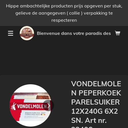
Hippe ambachtelijke producten prijs opgeven per stuk,
Passer
gelieve de aangegeven ( collie ) verpakking te
au
respecteren
contenu
principal
Bienvenue dans votre paradis des bonnes 
VONDELMOLE
N PEPERKOEK
PARELSUIKER
12X240G 6X2
SN. Art nr.