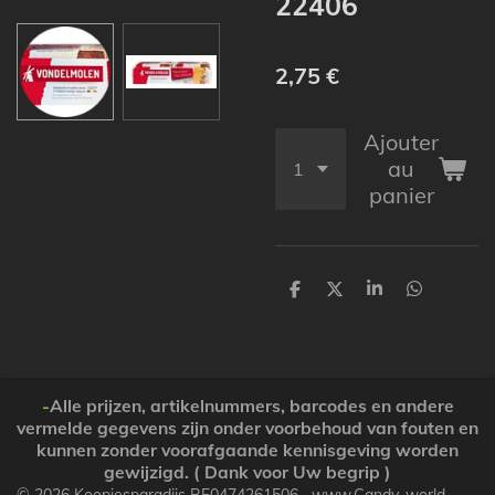
22406
2,75 €
Ajouter
au
panier
P
P
P
P
a
a
a
a
r
r
r
r
t
t
t
t
a
a
a
a
g
g
g
g
e
e
e
e
-
Alle prijzen, artikelnummers, barcodes en andere
r
r
r
r
vermelde gegevens zijn onder voorbehoud van fouten en
kunnen zonder voorafgaande kennisgeving worden
gewijzigd. ( Dank voor Uw begrip )