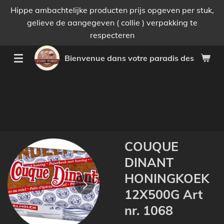
Hippe ambachtelijke producten prijs opgeven per stuk,
Passer
gelieve de aangegeven ( collie ) verpakking te
au
respecteren
contenu
principal
Bienvenue dans votre paradis des bonnes 
COUQUE
DINANT
HONINGKOEK
12X500G Art
nr. 1068