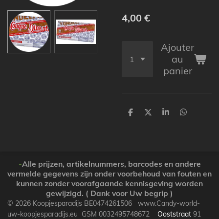
4,00 €
Ajouter
au
panier
P
P
P
P
a
a
a
a
r
r
r
r
t
t
t
t
a
a
a
a
g
g
g
g
e
e
e
e
-
Alle prijzen, artikelnummers, barcodes en andere
r
r
r
r
vermelde gegevens zijn onder voorbehoud van fouten en
kunnen zonder voorafgaande kennisgeving worden
gewijzigd. ( Dank voor Uw begrip )
© 2026 Koopjesparadijs BE0474261506 www.Candy-world-
uw-koopjesparadijs.eu GSM 0032495748672
Ooststraat
91