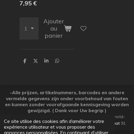
7,95 €
Ajouter
au
panier
P
P
P
P
a
a
a
a
r
r
r
r
t
t
t
t
a
a
a
a
g
g
g
g
e
e
e
e
-
Alle prijzen, artikelnummers, barcodes en andere
r
r
r
r
vermelde gegevens zijn onder voorbehoud van fouten
en kunnen zonder voorafgaande kennisgeving worden
gewijzigd. ( Dank voor Uw begrip )
© 2026 Koopjesparadijs BE0474261506 www.Candy-world-
Ce site utilise des cookies afin d’améliorer votre
uw-koopjesparadijs.eu GSM 0032495748672
Ooststraat
91
expérience utilisateur et vous proposer des
Lo-Reninge 8647 West-Vlaanderen
annonces personnalisées. En continuant d'utiliser