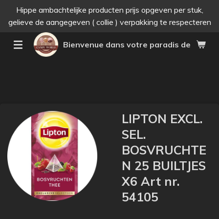
Hippe ambachtelijke producten prijs opgeven per stuk,
Passer
gelieve de aangegeven ( collie ) verpakking te respecteren
au
contenu
Bienvenue dans votre paradis des bonne
principal
LIPTON EXCL.
SEL.
BOSVRUCHTE
N 25 BUILTJES
X6 Art nr.
54105