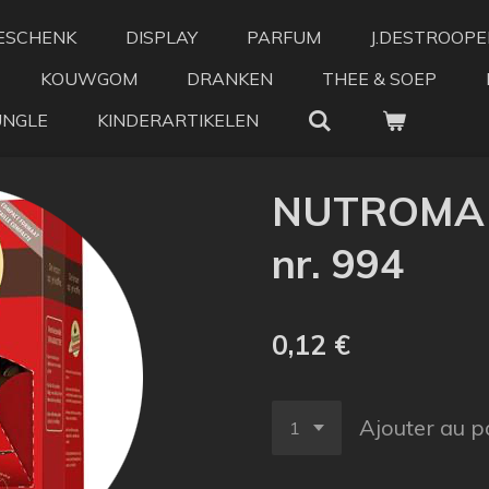
ESCHENK
DISPLAY
PARFUM
J.DESTROOPE
KOUWGOM
DRANKEN
THEE & SOEP
UNGLE
KINDERARTIKELEN
NUTROMA 
nr. 994
0,12 €
Ajouter au p