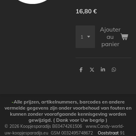
16,80 €
Ajouter
au
panier
P
P
P
P
a
a
a
a
r
r
r
r
t
t
t
t
a
a
a
a
g
g
g
g
e
e
e
e
-
Alle prijzen, artikelnummers, barcodes en andere
r
r
r
r
vermelde gegevens zijn onder voorbehoud van fouten en
kunnen zonder voorafgaande kennisgeving worden
gewijzigd. ( Dank voor Uw begrip )
© 2026 Koopjesparadijs BE0474261506 www.Candy-world-
uw-koopjesparadijs.eu GSM 0032495748672
Ooststraat
91