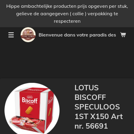
Hippe ambachtelijke producten prijs opgeven per stuk,
Passer
gelieve de aangegeven ( collie ) verpakking te
au
respecteren
contenu
principal
Bienvenue dans votre paradis des bonnes 
LOTUS
BISCOFF
SPECULOOS
1ST X150 Art
nr. 56691