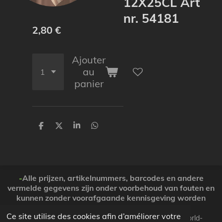
12X25CL Art
nr. 54181
2,80 €
Ajouter
au
panier
P
P
P
P
a
a
a
a
r
r
r
r
t
t
t
t
a
a
a
a
g
g
g
g
e
e
e
e
-
Alle prijzen, artikelnummers, barcodes en andere
r
r
r
r
vermelde gegevens zijn onder voorbehoud van fouten en
kunnen zonder voorafgaande kennisgeving worden
gewijzigd. ( Dank voor Uw begrip )
Ce site utilise des cookies afin d’améliorer votre
© 2026 Koopjesparadijs BE0474261506 www.Candy-world-