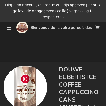
Hippe ambachtelijke producten prijs opgeven per stuk,
Passer
gelieve de aangegeven ( collie ) verpakking te
au
respecteren
contenu
principal
Bienvenue dans votre paradis des bonnes 
DOUWE
EGBERTS ICE
COFFEE
CAPPUCCINO
CANS