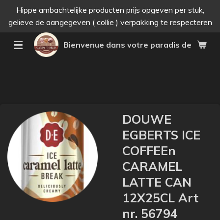
Hippe ambachtelijke producten prijs opgeven per stuk,
Passer
gelieve de aangegeven ( collie ) verpakking te respecteren
au
contenu
Bienvenue dans votre paradis des bonne
principal
DOUWE
EGBERTS ICE
COFFEEn
CARAMEL
LATTE CAN
12X25CL Art
nr. 56794