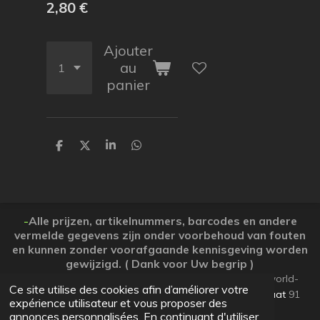
2,80 €
Ajouter
au
panier
P
P
P
P
a
a
a
a
r
r
r
r
t
t
t
t
a
a
a
a
g
g
g
g
e
e
e
e
-
Alle prijzen, artikelnummers, barcodes en andere
r
r
r
r
vermelde gegevens zijn onder voorbehoud van fouten
en kunnen zonder voorafgaande kennisgeving worden
gewijzigd. ( Dank voor Uw begrip )
© 2026 Koopjesparadijs BE0474261506 www.Candy-world-
Ce site utilise des cookies afin d’améliorer votre
uw-koopjesparadijs.eu GSM 0032495748672
Ooststraat
91
expérience utilisateur et vous proposer des
Lo-Reninge 8647 West-Vlaanderen
annonces personnalisées. En continuant d'utiliser