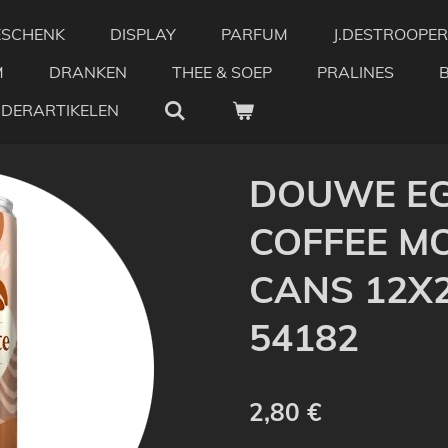
ESCHENK
DISPLAY
PARFUM
J.DESTROOPER
M
DRANKEN
THEE & SOEP
PRALINES
NDERARTIKELEN
DOUWE EG
COFFEE M
CANS 12X25
54182
2,80 €