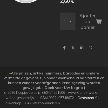
2,60 €
Ajouter
au
panier
P
P
P
P
a
a
a
a
r
r
r
r
t
t
t
t
a
a
a
a
g
g
g
g
e
e
e
e
-
Alle prijzen, artikelnummers, barcodes en andere
r
r
r
r
vermelde gegevens zijn onder voorbehoud van fouten en
kunnen zonder voorafgaande kennisgeving worden
gewijzigd. ( Dank voor Uw begrip )
© 2026 Koopjesparadijs BE0474261506 www.Candy-world-
uw-koopjesparadijs.eu GSM 0032495748672
Ooststraat
91
Lo-Reninge 8647 West-Vlaanderen