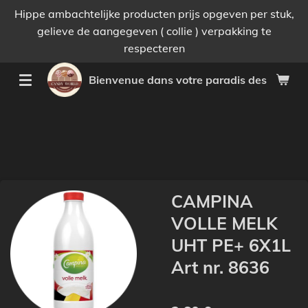
Hippe ambachtelijke producten prijs opgeven per stuk,
Passer
gelieve de aangegeven ( collie ) verpakking te
au
respecteren
contenu
principal
Bienvenue dans votre paradis des bonnes 
CAMPINA
VOLLE MELK
UHT PE+ 6X1L
Art nr. 8636