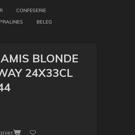
R
CONFESERIE
PRALINES
BELEG
 AMIS BLONDE
WAY 24X33CL
44
anier