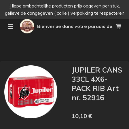
Hippe ambachtelijke producten prijs opgeven per stuk,
Passer
gelieve de aangegeven ( collie ) verpakking te respecteren
au
contenu
Bienvenue dans votre paradis des bonne
principal
JUPILER CANS
33CL 4X6-
PACK RIB Art
nr. 52916
10,10 €