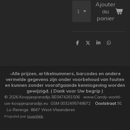
Ajouter
au
panier
P
P
P
P
a
a
a
a
r
r
r
r
t
t
t
t
a
a
a
a
g
g
g
g
e
e
e
e
-
Alle prijzen, artikelnummers, barcodes en andere
r
r
r
r
vermelde gegevens zijn onder voorbehoud van fouten
en kunnen zonder voorafgaande kennisgeving worden
gewijzigd. ( Dank voor Uw begrip )
© 2026 Koopjesparadijs BE0474261506 www.Candy-world-
uw-koopjesparadijs.eu GSM 0032495748672
Ooststraat
91
Lo-Reninge 8647 West-Vlaanderen
Propulsé par
JouwWeb