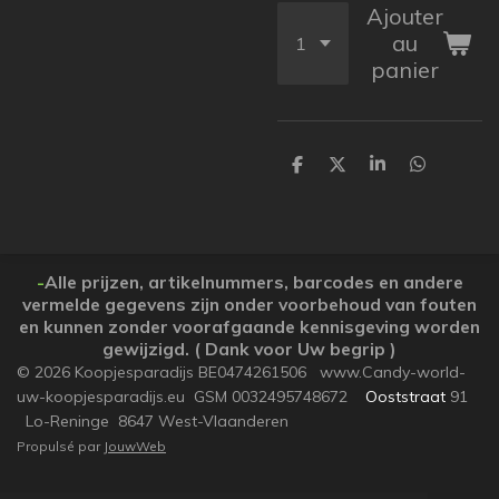
Ajouter
au
panier
P
P
P
P
a
a
a
a
r
r
r
r
t
t
t
t
a
a
a
a
g
g
g
g
e
e
e
e
-
Alle prijzen, artikelnummers, barcodes en andere
r
r
r
r
vermelde gegevens zijn onder voorbehoud van fouten
en kunnen zonder voorafgaande kennisgeving worden
gewijzigd. ( Dank voor Uw begrip )
© 2026 Koopjesparadijs BE0474261506 www.Candy-world-
uw-koopjesparadijs.eu GSM 0032495748672
Ooststraat
91
Lo-Reninge 8647 West-Vlaanderen
Propulsé par
JouwWeb