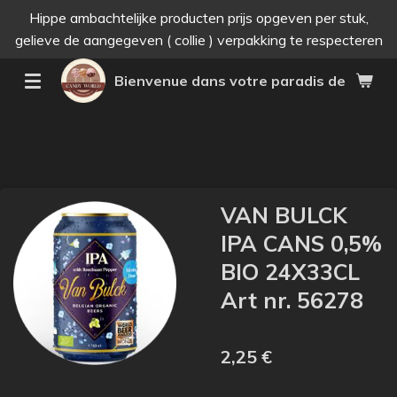
Hippe ambachtelijke producten prijs opgeven per stuk,
Passer
gelieve de aangegeven ( collie ) verpakking te respecteren
au
contenu
Bienvenue dans votre paradis des bonne
principal
VAN BULCK
IPA CANS 0,5%
BIO 24X33CL
Art nr. 56278
2,25 €