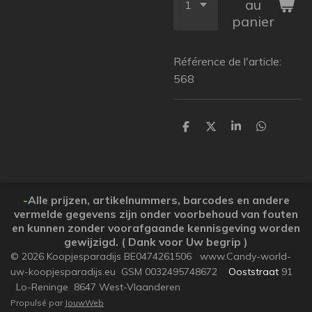
au
panier
Référence de l'article:
568
P
P
P
P
a
a
a
a
r
r
r
r
t
t
t
t
a
a
a
a
g
g
g
g
e
e
e
e
-
Alle prijzen, artikelnummers, barcodes en andere
r
r
r
r
vermelde gegevens zijn onder voorbehoud van fouten
en kunnen zonder voorafgaande kennisgeving worden
gewijzigd. ( Dank voor Uw begrip )
© 2026 Koopjesparadijs BE0474261506 www.Candy-world-
uw-koopjesparadijs.eu GSM 0032495748672
Ooststraat
91
Lo-Reninge 8647 West-Vlaanderen
Propulsé par
JouwWeb