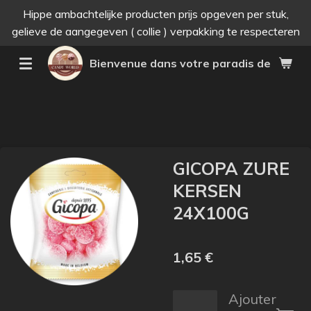
Hippe ambachtelijke producten prijs opgeven per stuk,
Passer
gelieve de aangegeven ( collie ) verpakking te respecteren
au
contenu
Bienvenue dans votre paradis des bonne
principal
GICOPA ZURE
KERSEN
24X100G
1,65 €
Ajouter