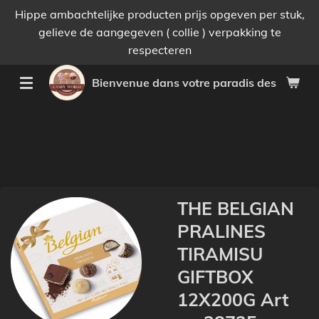
Hippe ambachtelijke producten prijs opgeven per stuk,
Passer
gelieve de aangegeven ( collie ) verpakking te
au
respecteren
contenu
principal
Bienvenue dans votre paradis des bonnes 
THE BELGIAN
PRALINES
TIRAMISU
GIFTBOX
12X200G Art