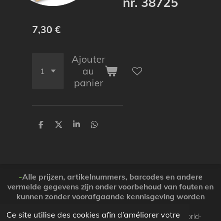
nr. 38725
7,30 €
Ajouter
au
panier
P
P
P
P
a
a
a
a
r
r
r
r
t
t
t
t
a
a
a
a
g
g
g
g
e
e
e
e
-
Alle prijzen, artikelnummers, barcodes en andere
r
r
r
r
vermelde gegevens zijn onder voorbehoud van fouten en
kunnen zonder voorafgaande kennisgeving worden
gewijzigd. ( Dank voor Uw begrip )
Ce site utilise des cookies afin d’améliorer votre
© 2026 Koopjesparadijs BE0474261506 www.Candy-world-